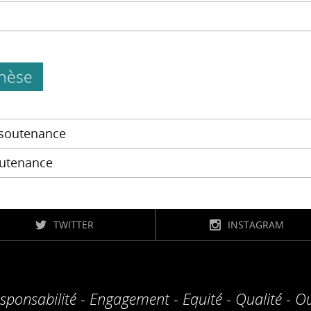
thèse
 soutenance
outenance
TWITTER
INSTAGRAM
sponsabilité - Engagement - Equité - Qualité - O