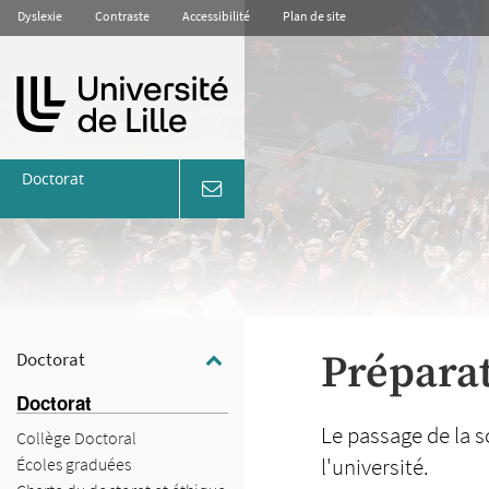
Aller
Aller
Aller
Dyslexie
Contraste
Accessibilité
Plan de site
au
au
à
contenu
menu
la
recherche
Doctorat
coordonnées
&
contact
Préparat
Doctorat
Doctorat
Doctorat
Le passage de la 
Collège Doctoral
l'université.
Écoles graduées