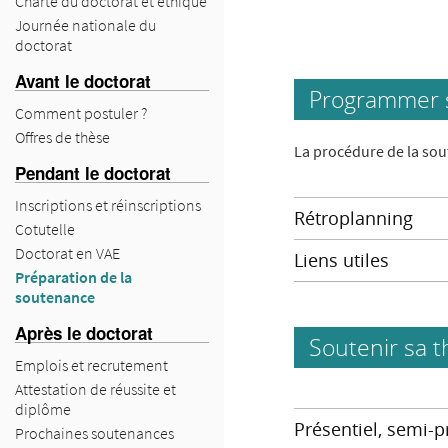
Charte du doctorat et éthique
Journée nationale du
doctorat
Avant le doctorat
Programmer 
Comment postuler ?
Offres de thèse
La procédure de la sou
Pendant le doctorat
Inscriptions et réinscriptions
Rétroplanning
Cotutelle
Doctorat en VAE
Liens utiles
Préparation de la
soutenance
Après le doctorat
Soutenir sa t
Emplois et recrutement
Attestation de réussite et
diplôme
Présentiel, semi-p
Prochaines soutenances